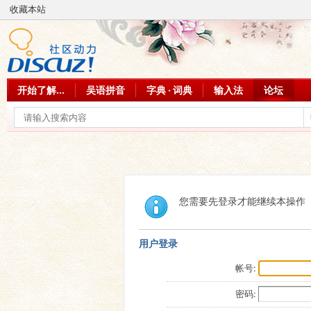
收藏本站
开始了解...
吴语拼音
字典 · 词典
输入法
论坛
您需要先登录才能继续本操作
用户登录
帐号:
密码: