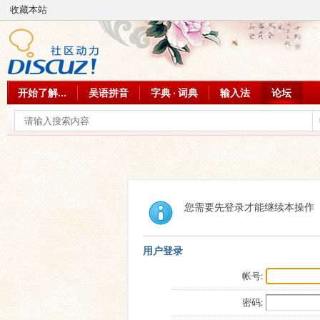
收藏本站
开始了解...
吴语拼音
字典 · 词典
输入法
论坛
您需要先登录才能继续本操作
用户登录
帐号:
密码: