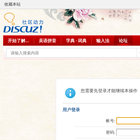
收藏本站
开始了解...
吴语拼音
字典 · 词典
输入法
论坛
您需要先登录才能继续本操作
用户登录
帐号:
密码: