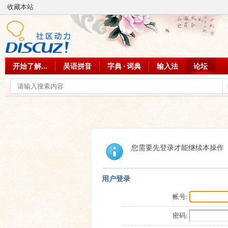
收藏本站
开始了解...
吴语拼音
字典 · 词典
输入法
论坛
您需要先登录才能继续本操作
用户登录
帐号:
密码: