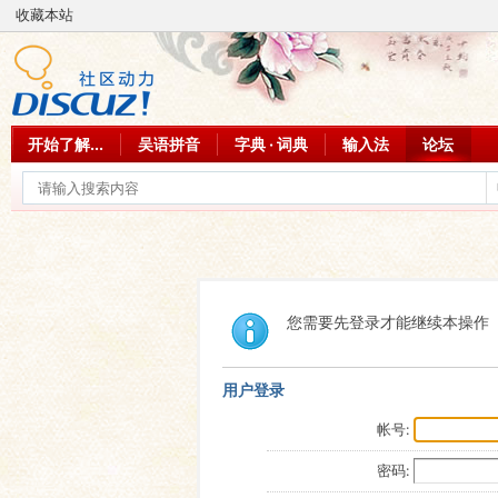
收藏本站
开始了解...
吴语拼音
字典 · 词典
输入法
论坛
您需要先登录才能继续本操作
用户登录
帐号:
密码: