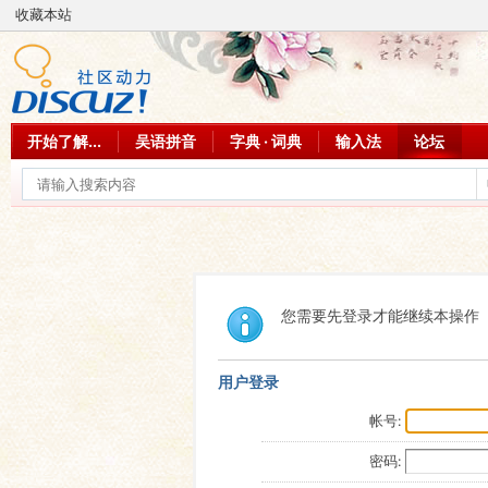
收藏本站
开始了解...
吴语拼音
字典 · 词典
输入法
论坛
您需要先登录才能继续本操作
用户登录
帐号:
密码: