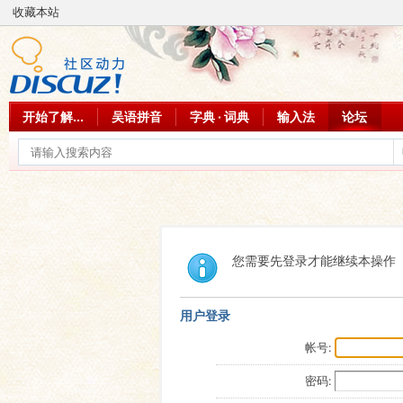
收藏本站
开始了解...
吴语拼音
字典 · 词典
输入法
论坛
您需要先登录才能继续本操作
用户登录
帐号:
密码: