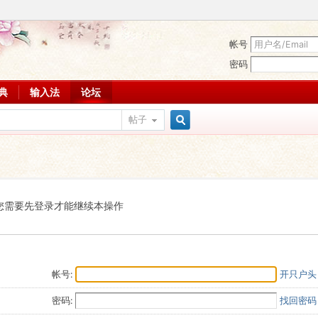
帐号
密码
词典
输入法
论坛
帖子
搜
索
您需要先登录才能继续本操作
帐号:
开只户头
密码:
找回密码