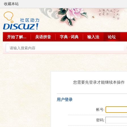
收藏本站
开始了解...
吴语拼音
字典 · 词典
输入法
论坛
您需要先登录才能继续本操作
用户登录
帐号:
密码: