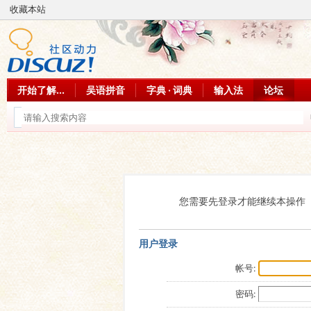
收藏本站
开始了解...
吴语拼音
字典 · 词典
输入法
论坛
您需要先登录才能继续本操作
用户登录
帐号:
密码: