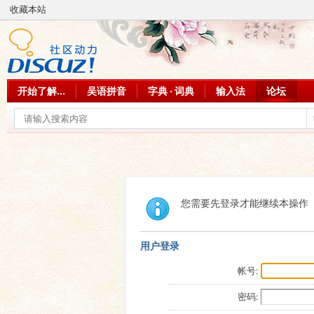
收藏本站
开始了解...
吴语拼音
字典 · 词典
输入法
论坛
您需要先登录才能继续本操作
用户登录
帐号:
密码: