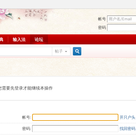
帐号
密码
词典
输入法
论坛
帖子
搜
索
您需要先登录才能继续本操作
帐号:
开只户头
密码:
找回密码