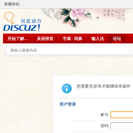
收藏本站
开始了解...
吴语拼音
字典 · 词典
输入法
论坛
您需要先登录才能继续本操作
用户登录
帐号:
密码: