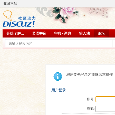
收藏本站
开始了解...
吴语拼音
字典 · 词典
输入法
论坛
您需要先登录才能继续本操作
用户登录
帐号:
密码: