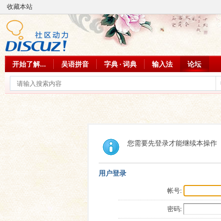
收藏本站
开始了解...
吴语拼音
字典 · 词典
输入法
论坛
您需要先登录才能继续本操作
用户登录
帐号:
密码: