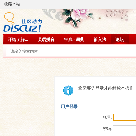
收藏本站
开始了解...
吴语拼音
字典 · 词典
输入法
论坛
您需要先登录才能继续本操作
用户登录
帐号:
密码: