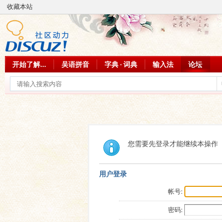
收藏本站
开始了解...
吴语拼音
字典 · 词典
输入法
论坛
您需要先登录才能继续本操作
用户登录
帐号:
密码: