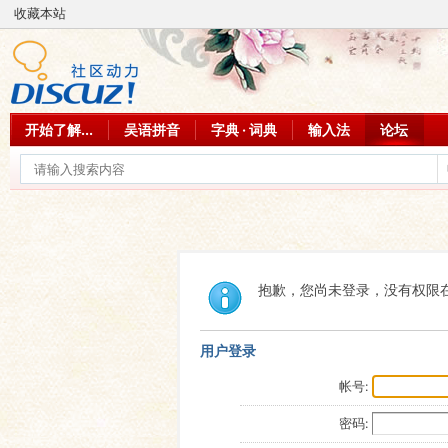
收藏本站
开始了解...
吴语拼音
字典 · 词典
输入法
论坛
抱歉，您尚未登录，没有权限
用户登录
帐号:
密码: