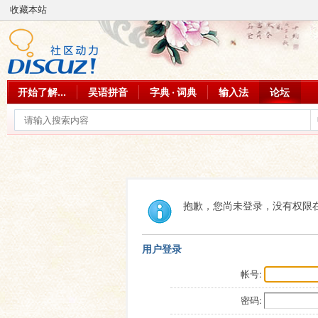
收藏本站
开始了解...
吴语拼音
字典 · 词典
输入法
论坛
抱歉，您尚未登录，没有权限
用户登录
帐号:
密码: