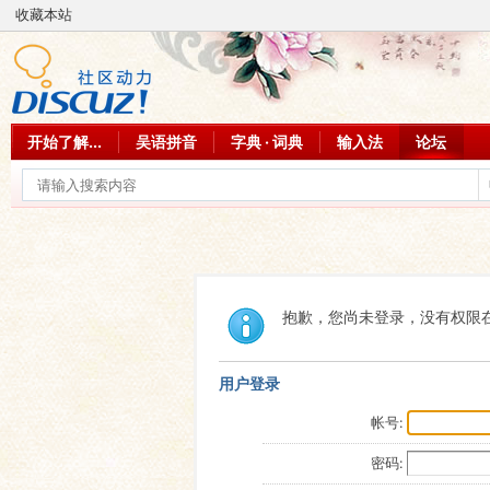
收藏本站
开始了解...
吴语拼音
字典 · 词典
输入法
论坛
抱歉，您尚未登录，没有权限
用户登录
帐号:
密码: