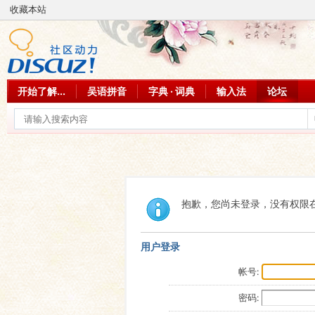
收藏本站
开始了解...
吴语拼音
字典 · 词典
输入法
论坛
抱歉，您尚未登录，没有权限
用户登录
帐号:
密码: