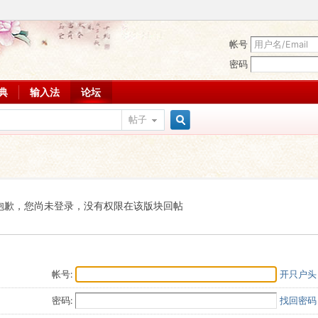
帐号
密码
词典
输入法
论坛
帖子
搜
索
抱歉，您尚未登录，没有权限在该版块回帖
帐号:
开只户头
密码:
找回密码