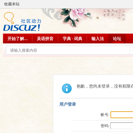
收藏本站
开始了解...
吴语拼音
字典 · 词典
输入法
论坛
抱歉，您尚未登录，没有权限
用户登录
帐号:
密码: