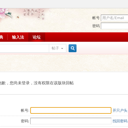
帐号
密码
词典
输入法
论坛
帖子
搜
索
抱歉，您尚未登录，没有权限在该版块回帖
帐号:
开只户头
密码:
找回密码