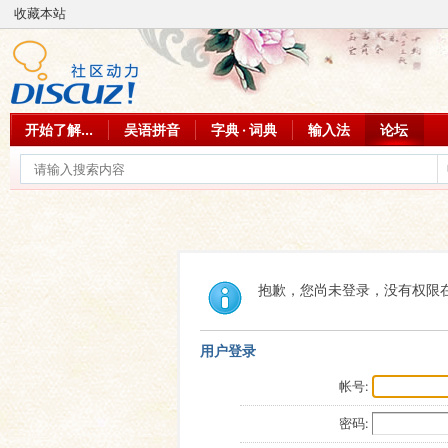
收藏本站
开始了解...
吴语拼音
字典 · 词典
输入法
论坛
抱歉，您尚未登录，没有权限
用户登录
帐号:
密码: