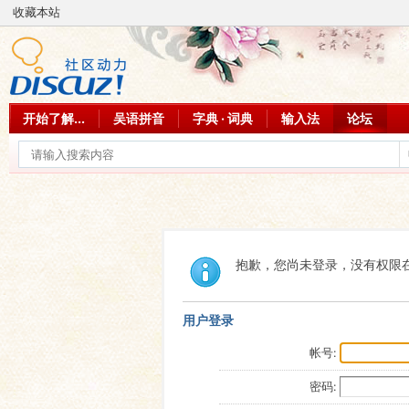
收藏本站
开始了解...
吴语拼音
字典 · 词典
输入法
论坛
抱歉，您尚未登录，没有权限
用户登录
帐号:
密码: