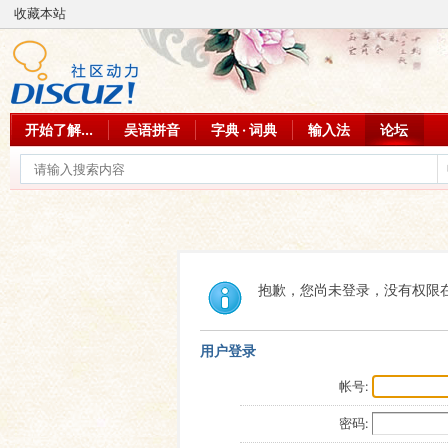
收藏本站
开始了解...
吴语拼音
字典 · 词典
输入法
论坛
抱歉，您尚未登录，没有权限
用户登录
帐号:
密码: