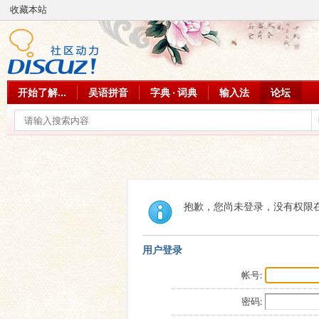
收藏本站
开始了解...
吴语拼音
字典 · 词典
输入法
论坛
抱歉，您尚未登录，没有权限
用户登录
帐号:
密码: