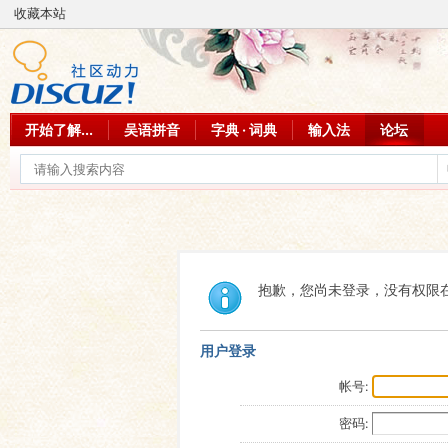
收藏本站
开始了解...
吴语拼音
字典 · 词典
输入法
论坛
抱歉，您尚未登录，没有权限
用户登录
帐号:
密码: