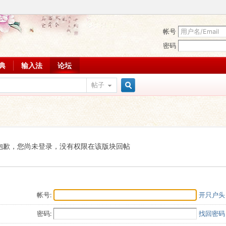
帐号
密码
词典
输入法
论坛
帖子
搜
索
抱歉，您尚未登录，没有权限在该版块回帖
帐号:
开只户头
密码:
找回密码