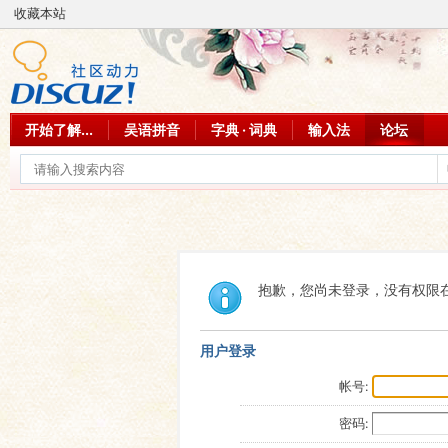
收藏本站
开始了解...
吴语拼音
字典 · 词典
输入法
论坛
抱歉，您尚未登录，没有权限
用户登录
帐号:
密码: