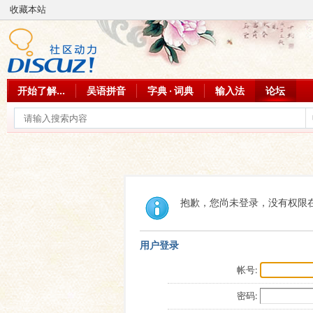
收藏本站
开始了解...
吴语拼音
字典 · 词典
输入法
论坛
抱歉，您尚未登录，没有权限
用户登录
帐号:
密码: