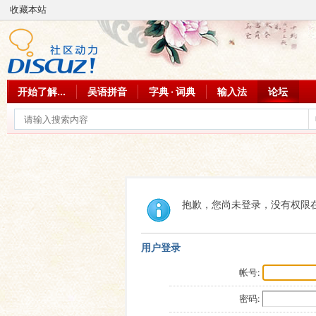
收藏本站
开始了解...
吴语拼音
字典 · 词典
输入法
论坛
抱歉，您尚未登录，没有权限
用户登录
帐号:
密码: