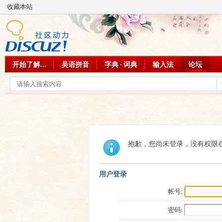
收藏本站
开始了解...
吴语拼音
字典 · 词典
输入法
论坛
抱歉，您尚未登录，没有权限
用户登录
帐号:
密码: