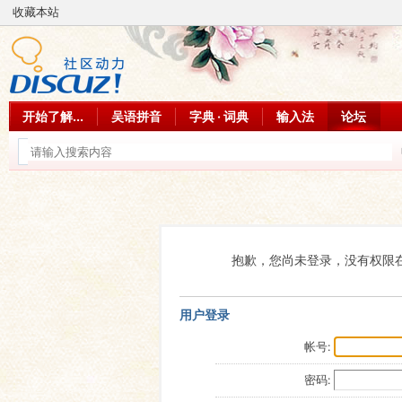
收藏本站
开始了解...
吴语拼音
字典 · 词典
输入法
论坛
抱歉，您尚未登录，没有权限
用户登录
帐号:
密码: