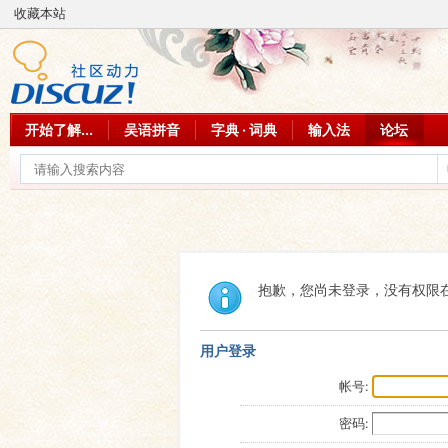
收藏本站
开始了解...
吴语拼音
字典 · 词典
输入法
论坛
抱歉，您尚未登录，没有权限
用户登录
帐号:
密码: