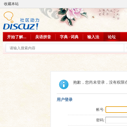
收藏本站
开始了解...
吴语拼音
字典 · 词典
输入法
论坛
抱歉，您尚未登录，没有权限
用户登录
帐号:
密码: