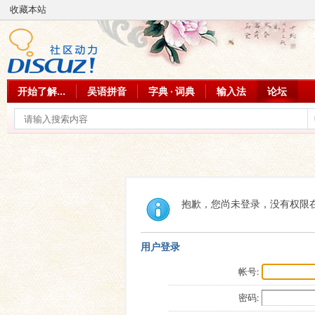
收藏本站
开始了解...
吴语拼音
字典 · 词典
输入法
论坛
抱歉，您尚未登录，没有权限
用户登录
帐号:
密码: