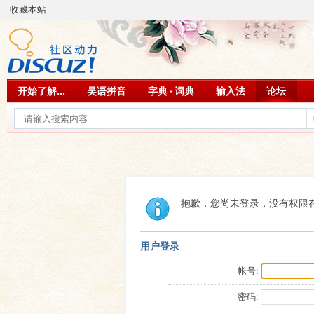
收藏本站
开始了解...
吴语拼音
字典 · 词典
输入法
论坛
抱歉，您尚未登录，没有权限
用户登录
帐号:
密码: