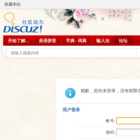
收藏本站
开始了解...
吴语拼音
字典 · 词典
输入法
论坛
抱歉，您尚未登录，没有权限
用户登录
帐号:
密码: