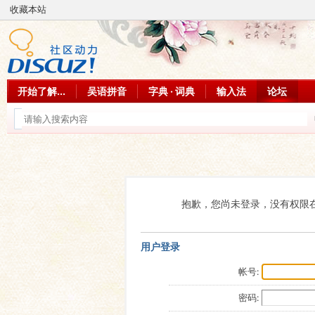
收藏本站
开始了解...
吴语拼音
字典 · 词典
输入法
论坛
抱歉，您尚未登录，没有权限
用户登录
帐号:
密码: