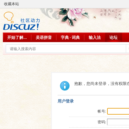
收藏本站
开始了解...
吴语拼音
字典 · 词典
输入法
论坛
抱歉，您尚未登录，没有权限
用户登录
帐号:
密码: