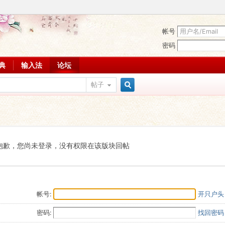
帐号
密码
词典
输入法
论坛
帖子
搜
索
抱歉，您尚未登录，没有权限在该版块回帖
帐号:
开只户头
密码:
找回密码