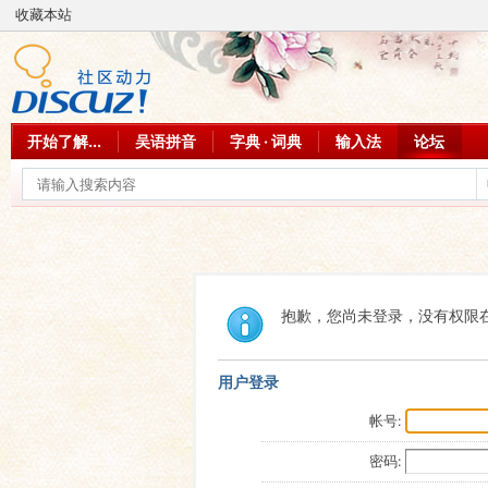
收藏本站
开始了解...
吴语拼音
字典 · 词典
输入法
论坛
抱歉，您尚未登录，没有权限
用户登录
帐号:
密码: