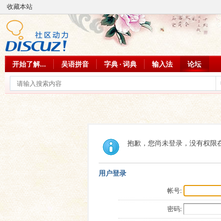
收藏本站
开始了解...
吴语拼音
字典 · 词典
输入法
论坛
抱歉，您尚未登录，没有权限
用户登录
帐号:
密码: