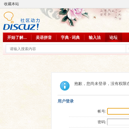
收藏本站
开始了解...
吴语拼音
字典 · 词典
输入法
论坛
抱歉，您尚未登录，没有权限
用户登录
帐号:
密码: