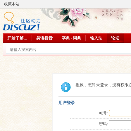
收藏本站
开始了解...
吴语拼音
字典 · 词典
输入法
论坛
抱歉，您尚未登录，没有权限
用户登录
帐号:
密码: