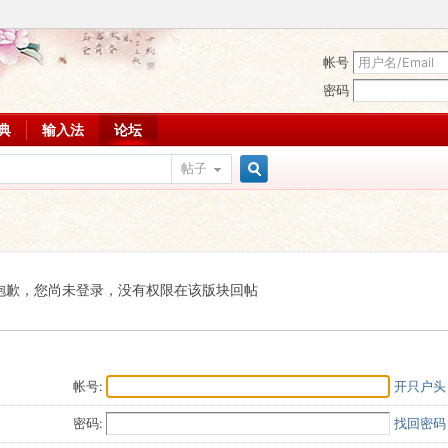
帐号
密码
词典
输入法
论坛
帖子
搜
索
抱歉，您尚未登录，没有权限在该版块回帖
帐号:
开只户头
密码:
找回密码