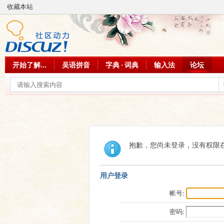
收藏本站
开始了解...
吴语拼音
字典 · 词典
输入法
论坛
抱歉，您尚未登录，没有权限
用户登录
帐号:
密码: