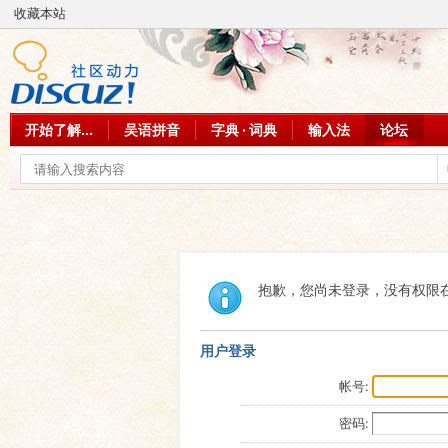
收藏本站
开始了解...
吴语拼音
字典 · 词典
输入法
论坛
抱歉，您尚未登录，没有权限
用户登录
帐号:
密码: